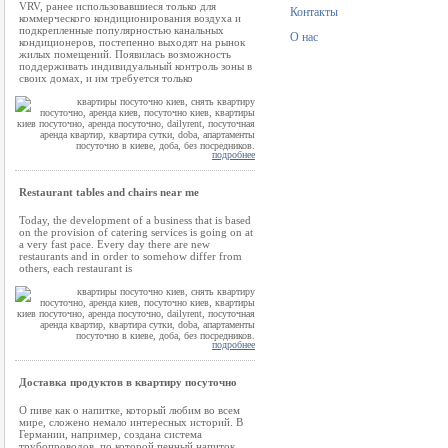
VRV, ранее использовавшиеся только для
Контакты
коммерческого кондиционирования воздуха и
подкрепленные популярностью канальных
О нас
кондиционеров, постепенно выходят на рынок
жилых помещений. Появилась возможность
поддерживать индивидуальный контроль зоны в
своих домах, и им требуется только
подробнее
Restaurant tables and chairs near me
Today, the development of a business that is based
on the provision of catering services is going on at
a very fast pace. Every day there are new
restaurants and in order to somehow differ from
others, each restaurant is
подробнее
Доставка продуктов в квартиру посуточно
О пиве как о напитке, который любим во всем
мире, сложено немало интересных историй. В
Германии, например, создана система
трубопроводов, по которой пенный напиток