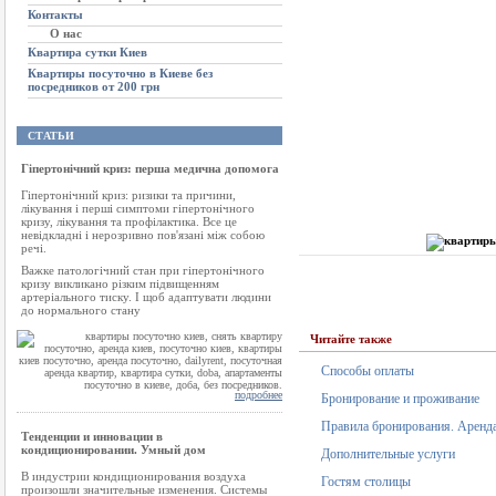
Контакты
О нас
Квартира сутки Киев
Квартиры посуточно в Киеве без
посредников от 200 грн
СТАТЬИ
Гіпертонічний криз: перша медична допомога
Гіпертонічний криз: ризики та причини,
лікування і перші симптоми гіпертонічного
кризу, лікування та профілактика. Все це
невідкладні і нерозривно пов'язані між собою
речі.
Важке патологічний стан при гіпертонічного
кризу викликано різким підвищенням
артеріального тиску. І щоб адаптувати людини
до нормального стану
Читайте также
Способы оплаты
подробнее
Бронирование и проживание
Правила бронирования. Аренда
Тенденции и инновации в
кондиционировании. Умный дом
Дополнительные услуги
В индустрии кондиционирования воздуха
Гостям столицы
произошли значительные изменения. Системы