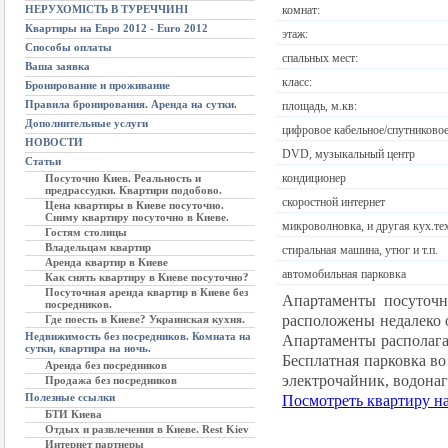
НЕРУХОМІСТЬ В ТУРЕЧЧИНІ
комнат:
Квартиры на Евро 2012 - Euro 2012
этаж:
Способы оплаты
спальных мест:
Ваша заявка
класс:
Бронирование и проживание
Правила бронирования. Аренда на сутки.
площадь, м.кв:
Дополнительные услуги
цифровое кабельное/спутниково
НОВОСТИ
DVD, музыкальный центр
Статьи
кондиционер
Посуточно Киев. Реальность и
предрассудки. Квартири подобово.
скоростной интернет
Цена квартиры в Киеве посуточно.
Сниму квартиру посуточно в Киеве.
микроволновка, и другая кух.те
Гостям столицы
Владельцам квартир
стиральная машина, утюг и т.п.
Аренда квартир в Киеве
автомобильная парковка
Как снять квартиру в Киеве посуточно?
Посуточная аренда квартир в Киеве без
Апартаменты посуточн
посредников.
расположены недалеко 
Где поесть в Киеве? Украинская кухня.
Недвижимость без посредников. Комната на
Апартаменты располага
сутки, квартира на ночь.
Бесплатная парковка во
Аренда без посредников
электрочайник, водонаг
Продажа без посредников
Полезные ссылки
Посмотреть квартиру н
БТИ Киева
Отдых и развлечения в Киеве. Rest Kiev
Интернет партнеры