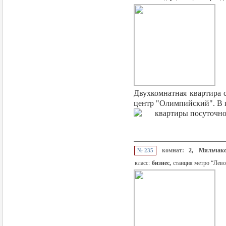
Двухкомнатная квартира 
центр "Олимпийский". В к
комнат:
2,
Мильчако
№ 235
класс:
бизнес,
станция метро “Лев