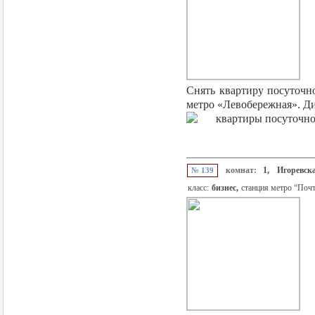
Снять квартиру посуточн
метро «Левобережная». Ди
комнат:
1,
Игоревска
№ 139
класс:
бизнес,
станция метро “Поч