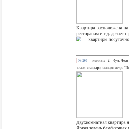
Квартира расположена на 
ресторанам и т.д. делает п
комнат:
2,
бул. Леси
№ 203
класс:
стандарт,
станция метро “П
Двухкомнатная квартира н
Яркая зелень бамбуковых п