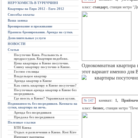
НЕРУХОМІСТЬ В ТУРЕЧЧИНІ
класс:
стандарт,
станция метро “Д
Квартиры на Евро 2012 - Euro 2012
Способы оплаты
Ваша заявка
Бронирование и проживание
Правила бронирования. Аренда на сутки.
Дополнительные услуги
НОВОСТИ
Статьи
Посуточно Киев. Реальность и
предрассудки. Квартири подобово.
Цена квартиры в Киеве посуточно.
Однокомнатная квартира п
Сниму квартиру посуточно в Киеве.
этот вариант именно для В
Гостям столицы
Владельцам квартир
Аренда квартир в Киеве
Как снять квартиру в Киеве посуточно?
Посуточная аренда квартир в Киеве без
посредников.
Где поесть в Киеве? Украинская кухня.
комнат:
1,
Приймаче
№ 147
Недвижимость без посредников. Комната на
сутки, квартира на ночь.
класс:
бизнес,
станция метро “Пече
Аренда без посредников
Продажа без посредников
Полезные ссылки
БТИ Киева
Отдых и развлечения в Киеве. Rest Kiev
Интернет партнеры