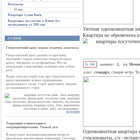
Контакты
О нас
Квартира сутки Киев
Квартиры посуточно в Киеве без
посредников от 200 грн
Уютная однокомнатная кв
Квартира не обременена н
СТАТЬИ
Гіпертонічний криз: перша медична допомога
Гіпертонічний криз: ризики та причини,
лікування і перші симптоми гіпертонічного
кризу, лікування та профілактика. Все це
комнат:
1,
ул. Мечни
№ 108
невідкладні і нерозривно пов'язані між собою
речі.
класс:
стандарт,
станция метро “К
Важке патологічний стан при гіпертонічного
кризу викликано різким підвищенням
артеріального тиску. І щоб адаптувати людини
до нормального стану
подробнее
Тенденции и инновации в
кондиционировании. Умный дом
Однокомнатная квартира н
В индустрии кондиционирования воздуха
стеклопакеты, с/у –испанс
произошли значительные изменения. Системы