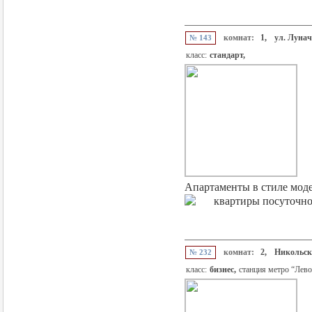
комнат:
1,
ул. Лунач
№ 143
класс:
стандарт,
Апартаменты в стиле моде
комнат:
2,
Никольско
№ 232
класс:
бизнес,
станция метро “Лев