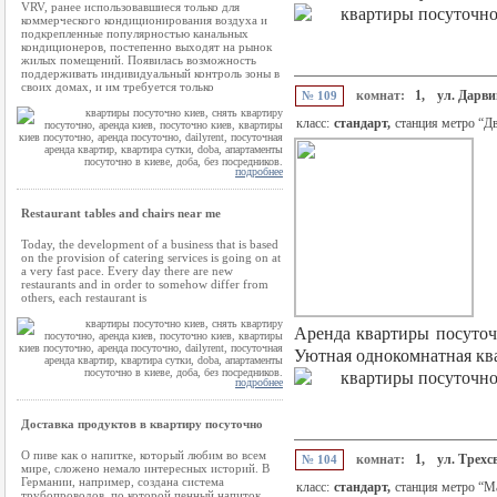
VRV, ранее использовавшиеся только для
коммерческого кондиционирования воздуха и
подкрепленные популярностью канальных
кондиционеров, постепенно выходят на рынок
жилых помещений. Появилась возможность
поддерживать индивидуальный контроль зоны в
своих домах, и им требуется только
комнат:
1,
ул. Дарви
№ 109
класс:
стандарт,
станция метро “Д
подробнее
Restaurant tables and chairs near me
Today, the development of a business that is based
on the provision of catering services is going on at
a very fast pace. Every day there are new
restaurants and in order to somehow differ from
others, each restaurant is
Аренда квартиры посуточн
Уютная однокомнатная ква
подробнее
Доставка продуктов в квартиру посуточно
О пиве как о напитке, который любим во всем
комнат:
1,
ул. Трехс
№ 104
мире, сложено немало интересных историй. В
Германии, например, создана система
класс:
стандарт,
станция метро “М
трубопроводов, по которой пенный напиток