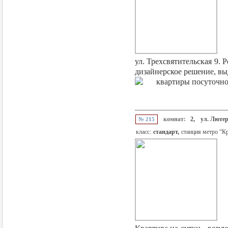
ул. Трехсвятительская 9.
дизайнерское решение, выд
комнат:
2,
ул. Лютер
№ 215
класс:
стандарт,
станция метро “К