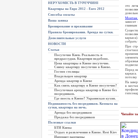
НЕРУХОМІСТЬ В ТУРЕЧЧИНІ
это лег
Квартиры на Евро 2012 - Euro 2012
позволя
довольно
Способы оплаты
Монтаж 
Ваша заявка
зависит
главным 
Бронирование и проживание
Существ
Правила бронирования. Аренда на сутки.
позволя
каркаса
Дополнительные услуги
собрать 
НОВОСТИ
При стр
Статьи
стоечно
применя
Посуточно Киев. Реальность и
элемент
предрассудки. Квартири подобово.
образны
Цена квартиры в Киеве посуточно.
подвеск
Сниму квартиру посуточно в Киеве.
Перед н
Гостям столицы
каркаса
Владельцам квартир
потолку
Аренда квартир в Киеве
На заве
Как снять квартиру в Киеве посуточно?
в места
профили
Посуточная аренда квартир в Киеве без
гипсока
посредников.
Где поесть в Киеве? Украинская кухня.
Недвижимость без посредников. Комната на
сутки, квартира на ночь.
Аренда без посредников
Читайте т
Продажа без посредников
Полезные ссылки
БТИ Киева
Отдых и развлечения в Киеве. Rest Kiev
Интернет партнеры