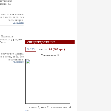
ий таймера
ении. За
подробнее
? Правильно —
 остаться у родных
 Этот
СПЕЦПРЕДЛОЖЕНИЕ
№ 235
цена: от
60 (600 грн.)
Мильчакова 3
подробнее
комнат:
2
, этаж:
11
, спальных мест:
4