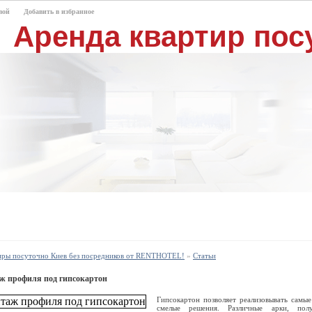
вой
Добавить в избранное
Аренда квартир пос
иры посуточно Киев без посредников от RENTHOTEL!
»
Статьи
ж профиля под гипсокартон
Гипсокартон позволяет реализовывать самы
смелые решения. Различные арки, полу