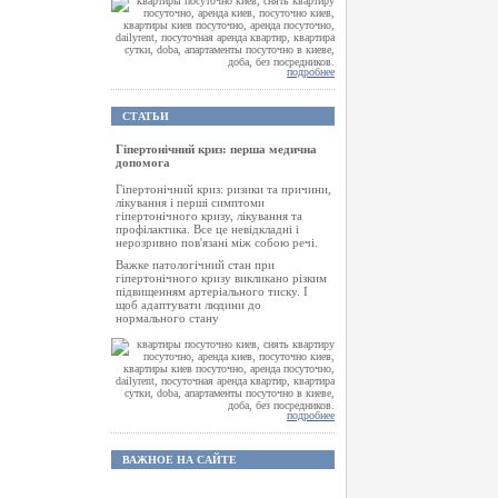
подробнее
СТАТЬИ
Гіпертонічний криз: перша медична
допомога
Гіпертонічний криз: ризики та причини,
лікування і перші симптоми
гіпертонічного кризу, лікування та
профілактика. Все це невідкладні і
нерозривно пов'язані між собою речі.
Важке патологічний стан при
гіпертонічного кризу викликано різким
підвищенням артеріального тиску. І
щоб адаптувати людини до
нормального стану
подробнее
ВАЖНОЕ НА САЙТЕ