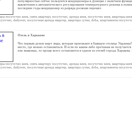
популярностью сейчас пользуются кондиционеры в Донецке с наличием функц
выключения и автоматического регулирования температурного режима в помещ
последние годы кондиционер из разряда роскоши перешел
Отель в Харькове
Что первым делом ищут люди, которые приезжают в бывшую столицу Украины
место, где можно остановиться. И если по каким-либо причинам не получается
или знакомых, то проще всего остановится в одном из отелей города Харькова.