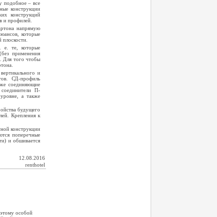
у подобное – все
ные конструкции
ких конструкций
в и профилей.
картона напрямую
нюансов, которые
 плоскости.
 е. те, которые
(без применения
. Для того чтобы
ртона.
вертикального и
тов. СД-профиль
кже соединяющие
 соединители П-
уровне, а также
ройства будущего
лей. Крепления к
сной конструкции
уются поперечные
ти) и обшивается
12.08.2016
renthotel
Поэтому особой