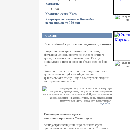
Контакты
О нас
Квартира сутки Киев
Квартиры посуточно в Киеве без
посредников от 200 грн
СТАТЬИ
Гіпертонічний криз: перша медична допомога
Гіпертонічний криз: ризики та причини,
лікування і перші симптоми гіпертонічного
кризу, лікування та профілактика. Все це
невідкладні і нерозривно пов'язані між собою
речі.
Важке патологічний стан при гіпертонічного
кризу викликано різким підвищенням
артеріального тиску. І щоб адаптувати людини
до нормального стану
подробнее
Тенденции и инновации в
кондиционировании. Умный дом
В индустрии кондиционирования воздуха
произошли значительные изменения. Системы