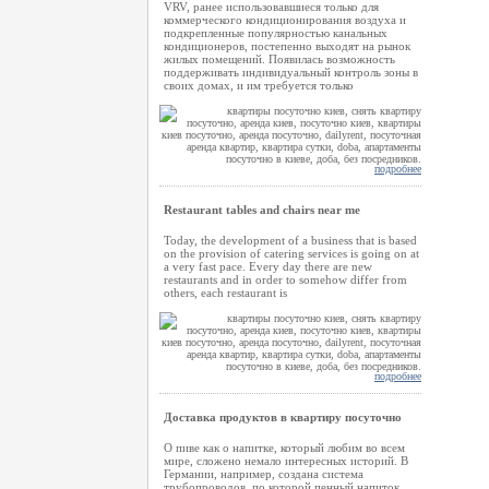
VRV, ранее использовавшиеся только для
коммерческого кондиционирования воздуха и
подкрепленные популярностью канальных
кондиционеров, постепенно выходят на рынок
жилых помещений. Появилась возможность
поддерживать индивидуальный контроль зоны в
своих домах, и им требуется только
подробнее
Restaurant tables and chairs near me
Today, the development of a business that is based
on the provision of catering services is going on at
a very fast pace. Every day there are new
restaurants and in order to somehow differ from
others, each restaurant is
подробнее
Доставка продуктов в квартиру посуточно
О пиве как о напитке, который любим во всем
мире, сложено немало интересных историй. В
Германии, например, создана система
трубопроводов, по которой пенный напиток