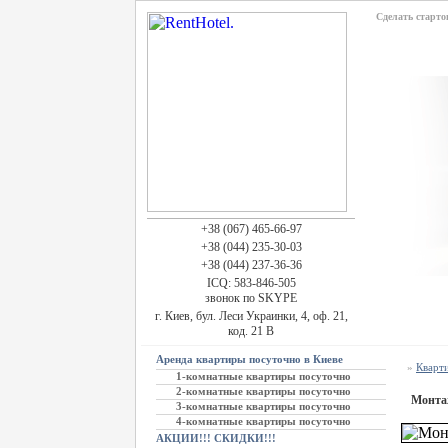
Сделать старто
+38 (067) 465-66-97
+38 (044) 235-30-03
+38 (044) 237-36-36
ICQ: 583-846-505
звонок по SKYPE
г. Киев, бул. Леси Украинки, 4, оф. 21,
код. 21 В
Аренда квартиры посуточно в Киеве
»
Кварт
1-комнатные квартиры посуточно
2-комнатные квартиры посуточно
Монта
3-комнатные квартиры посуточно
4-комнатные квартиры посуточно
АКЦИИ!!! СКИДКИ!!!