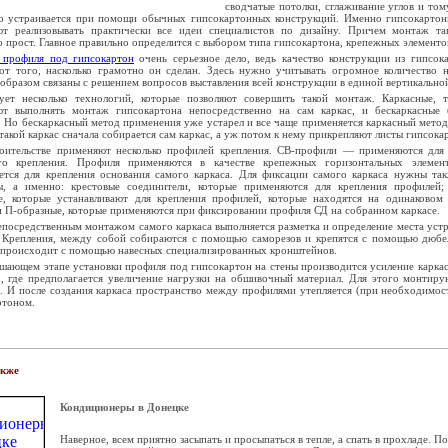
сводчатые потолки, сглаживание углов и том
ко устраивается при помощи обычных гипсокартонных конструкций. Именно гипсокартон
ют реализовывать практически все идеи специалистов по дизайну. Причем монтаж та
 прост. Главное правильно определится с выбором типа гипсокартона, крепежных элементо
профиля под гипсокартон
очень серьезное дело, ведь качество конструкции из гипсо
 от того, насколько грамотно он сделан. Здесь нужно учитывать огромное количество 
образом связаны с решением вопросов выставления всей конструкции в единой вертикальной
ует несколько технологий, которые позволяют совершить такой монтаж. Каркасные, т.
ют выполнять монтаж гипсокартона непосредственно на сам каркас, и бескаркасные 
). Но бескаркасный метод применения уже устарел и все чаще применяется каркасный метод
такой каркас сначала собирается сам каркас, а уж потом к нему прикрепляют листы гипсока
оительстве применяют несколько профилей крепления. СВ-профили — применяются для 
го крепления. Профиля применяются в качестве крепежных горизонтальных элемен
ется для крепления основания самого каркаса. Для фиксации самого каркаса нужны та
ы, а именно: крестовые соединители, которые применяются для крепления профилей;
е, которые устанавливают для крепления профилей, которые находятся на одинаковом 
и П-образные, которые применяются при фиксировании профиля СД на собранном каркасе.
епосредственным монтажом самого каркаса выполняется разметка и определение места уст
. Крепления, между собой собираются с помощью саморезов и крепятся с помощью дюбе
 происходит с помощью навесных специализированных кронштейнов.
ршающем этапе установки профиля под гипсокартон на стены производится усиление карка
х, где предполагается увеличение нагрузки на обшивочный материал. Для этого монтир
. И после создания каркаса пространство между профилями утепляется (при необходимос
ртоном.
акже
Кондиционеры в Донецке
Наверное, всем приятно засыпать и просыпаться в тепле, а спать в прохладе. 