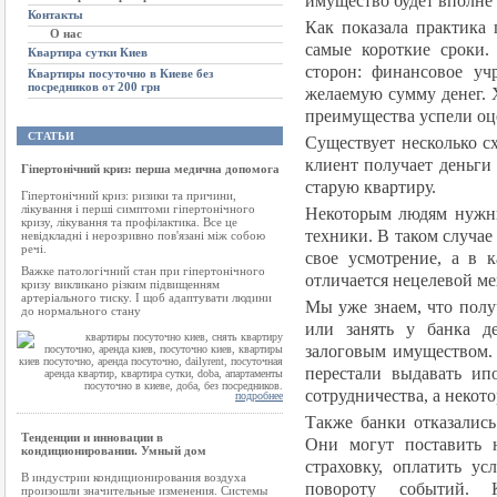
имущество будет вполне
Контакты
Как показала практика 
О нас
самые короткие сроки.
Квартира сутки Киев
сторон: финансовое уч
Квартиры посуточно в Киеве без
посредников от 200 грн
желаемую сумму денег. Х
преимущества успели оце
СТАТЬИ
Существует несколько с
клиент получает деньги 
Гіпертонічний криз: перша медична допомога
старую квартиру.
Гіпертонічний криз: ризики та причини,
лікування і перші симптоми гіпертонічного
Некоторым людям нужны
кризу, лікування та профілактика. Все це
техники. В таком случае
невідкладні і нерозривно пов'язані між собою
речі.
свое усмотрение, а в к
Важке патологічний стан при гіпертонічного
отличается нецелевой ме
кризу викликано різким підвищенням
артеріального тиску. І щоб адаптувати людини
Мы уже знаем, что полу
до нормального стану
или занять у банка д
залоговым имуществом. 
перестали выдавать ип
сотрудничества, а некото
подробнее
Также банки отказались
Тенденции и инновации в
Они могут поставить н
кондиционировании. Умный дом
страховку, оплатить у
В индустрии кондиционирования воздуха
повороту событий. К
произошли значительные изменения. Системы