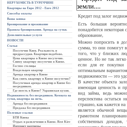
НЕРУХОМІСТЬ В ТУРЕЧЧИНІ
Квартиры на Евро 2012 - Euro 2012
Способы оплаты
Кредит под залог недви
Ваша заявка
Есть большая вероятн
Бронирование и проживание
понадобится некоторая 
Правила бронирования. Аренда на сутки.
образование,
Дополнительные услуги
НОВОСТИ
Можно попросить в дол
Статьи
сумма, то они помогут в
Посуточно Киев. Реальность и
того, что у близких лю
предрассудки. Квартири подобово.
Цена квартиры в Киеве посуточно.
ценное. Но не так легко
Сниму квартиру посуточно в Киеве.
если для ее покупки
Гостям столицы
оптимальным вариантом 
Владельцам квартир
Аренда квартир в Киеве
недвижимости — это удо
Как снять квартиру в Киеве посуточно?
В качестве объекта зал
Посуточная аренда квартир в Киеве без
посредников.
имеющая ценность и пр
Где поесть в Киеве? Украинская кухня.
вид займа, ведь можно
Недвижимость без посредников. Комната на
перспектива остаться н
сутки, квартира на ночь.
Аренда без посредников
страшно, как кажется на
Продажа без посредников
является обычной вещь
Полезные ссылки
грамотном планирован
БТИ Киева
собственных доходов, 
Отдых и развлечения в Киеве. Rest Kiev
Интернет партнеры