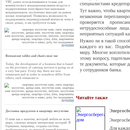
VRV, ранее использовавшиеся только для
специалистами кредитор
коммерческого кондиционирования воздуха и
подкрепленные популярностью канальных
Тут важно, чтобы кварт
кондиционеров, постепенно выходят на рынок
незаконная перепланиро
жилых помещений. Появилась возможность
поддерживать индивидуальный контроль зоны в
проверяется пропис
своих домах, и им требуется только
нетрудоспособные лица.
неприятных ситуаций как
Нужно ли в такой способ
подробнее
каждого из вас. Подобн
миру. Многие воплотили
Restaurant tables and chairs near me
этому вопросу, тщатель
те документы, которые 
Today, the development of a business that is based
on the provision of catering services is going on at
у сотрудников банка.
a very fast pace. Every day there are new
restaurants and in order to somehow differ from
others, each restaurant is
Читайте также
подробнее
Энергосб
Доставка продуктов в квартиру посуточно
О пиве как о напитке, который любим во всем
Энергосб
мире, сложено немало интересных историй. В
Германии, например, создана система
Для каждо
трубопроводов, по которой пенный напиток