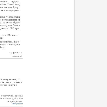
годние чудеса.
ва на Новый год,
ены на них будут
а в четыре раза.
илье у владельца
о договариваться
ы за сутки будет
бщают, что ближе
утся в 1000 грн.
тся в 800 грн., у
ок.
рассчитаны на 8-
инято и поездка в
йчас.
19.12.2013
renthotel
малометражных, то
оду, что строиться
сейчас живут в
подробнее