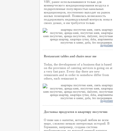
VRV, ранее использовавшиеся только для
коммерческого кондиционирования воздуха и
подкрепленные популярностью канальных
кондиционеров, постепенно выходят на рынок
жилых помещений. Появилась возможность
поддерживать индивидуальный контроль зоны в
своих домах, и им требуется только
подробнее
Restaurant tables and chairs near me
Today, the development of a business that is based
on the provision of catering services is going on at
a very fast pace. Every day there are new
restaurants and in order to somehow differ from
others, each restaurant is
подробнее
Доставка продуктов в квартиру посуточно
О пиве как о напитке, который любим во всем
мире, сложено немало интересных историй. В
Германии, например, создана система
трубопроводов, по которой пенный напиток