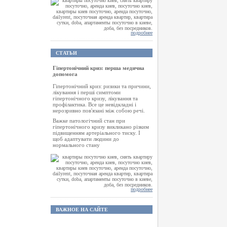
подробнее
СТАТЬИ
Гіпертонічний криз: перша медична
допомога
Гіпертонічний криз: ризики та причини,
лікування і перші симптоми
гіпертонічного кризу, лікування та
профілактика. Все це невідкладні і
нерозривно пов'язані між собою речі.
Важке патологічний стан при
гіпертонічного кризу викликано різким
підвищенням артеріального тиску. І
щоб адаптувати людини до
нормального стану
подробнее
ВАЖНОЕ НА САЙТЕ