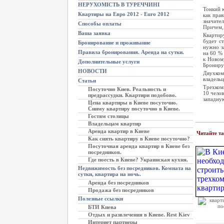
НЕРУХОМІСТЬ В ТУРЕЧЧИНІ
Тонкий ю
Квартиры на Евро 2012 - Euro 2012
как пра
значител
Способы оплаты
Причем, 
Ваша заявка
Квартир
будет с
Бронирование и проживание
нужно за
Правила бронирования. Аренда на сутки.
на 60 %
к Новом
Дополнительные услуги
Бронирую
НОВОСТИ
Двухкомн
владельц
Статьи
Трехком
Посуточно Киев. Реальность и
10 челов
предрассудки. Квартири подобово.
западную
Цена квартиры в Киеве посуточно.
Сниму квартиру посуточно в Киеве.
Гостям столицы
Владельцам квартир
Аренда квартир в Киеве
Читайте т
Как снять квартиру в Киеве посуточно?
Посуточная аренда квартир в Киеве без
посредников.
Где поесть в Киеве? Украинская кухня.
Недвижимость без посредников. Комната на
сутки, квартира на ночь.
Аренда без посредников
Продажа без посредников
Полезные ссылки
БТИ Киева
Отдых и развлечения в Киеве. Rest Kiev
Интернет партнеры