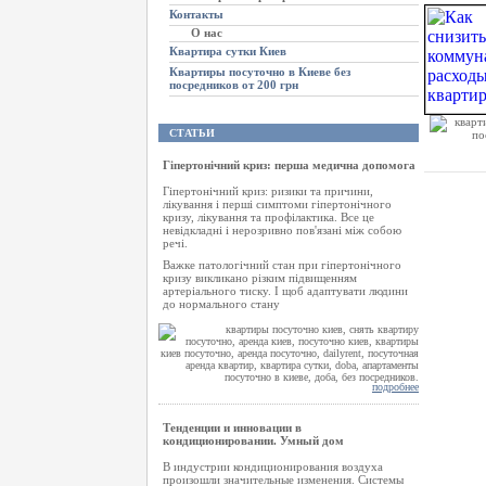
Контакты
О нас
Квартира сутки Киев
Квартиры посуточно в Киеве без
посредников от 200 грн
СТАТЬИ
Гіпертонічний криз: перша медична допомога
Гіпертонічний криз: ризики та причини,
лікування і перші симптоми гіпертонічного
кризу, лікування та профілактика. Все це
невідкладні і нерозривно пов'язані між собою
речі.
Важке патологічний стан при гіпертонічного
кризу викликано різким підвищенням
артеріального тиску. І щоб адаптувати людини
до нормального стану
подробнее
Тенденции и инновации в
кондиционировании. Умный дом
В индустрии кондиционирования воздуха
произошли значительные изменения. Системы