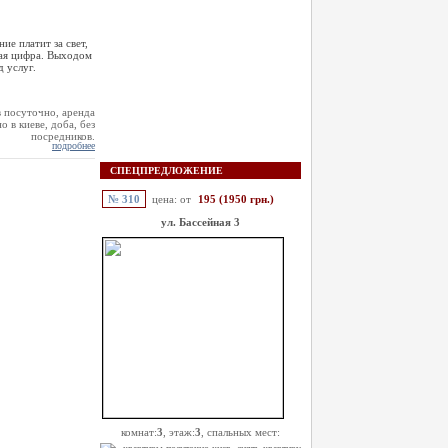
е платит за свет,
ная цифра. Выходом
д услуг.
подробнее
СПЕЦПРЕДЛОЖЕНИЕ
№ 310
цена: от
195 (1950 грн.)
ул. Бассейная 3
комнат:
3
, этаж:
3
, спальных мест: