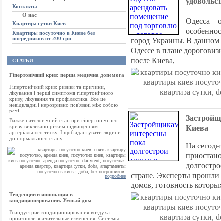
удовольс
Контакты
О нас
Одесса – 
Квартира сутки Киев
особеннос
Квартиры посуточно в Киеве без
посредников от 200 грн
город Украины. В данном
Одессе в плане дороговиз
после Киева,
СТАТЬИ
Гіпертонічний криз: перша медична допомога
Гіпертонічний криз: ризики та причини,
лікування і перші симптоми гіпертонічного
кризу, лікування та профілактика. Все це
невідкладні і нерозривно пов'язані між собою
речі.
Застройщ
Важке патологічний стан при гіпертонічного
кризу викликано різким підвищенням
Киева
артеріального тиску. І щоб адаптувати людини
до нормального стану
На сегодн
приостано
долгостро
стране. Эксперты прошли к
подробнее
домов, готовность которы
Тенденции и инновации в
кондиционировании. Умный дом
В индустрии кондиционирования воздуха
произошли значительные изменения. Системы