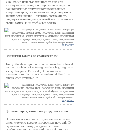
VRV, ранее использовавшиеся только для
коммерческого кондиционирования воздуха и
подкрепленные популярностью канальных
кондиционеров, постепенно выходят на рынок
жилых помещений. Появилась возможность
поддерживать индивидуальный контроль зоны в
своих домах, и им требуется только
подробнее
Restaurant tables and chairs near me
Today, the development of a business that is based
on the provision of catering services is going on at
a very fast pace. Every day there are new
restaurants and in order to somehow differ from
others, each restaurant is
подробнее
Доставка продуктов в квартиру посуточно
О пиве как о напитке, который любим во всем
мире, сложено немало интересных историй. В
Германии, например, создана система
трубопроводов, по которой пенный напиток