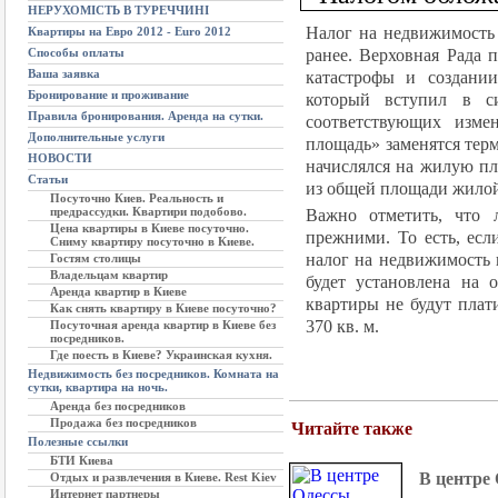
НЕРУХОМІСТЬ В ТУРЕЧЧИНІ
Налог на недвижимость 
Квартиры на Евро 2012 - Euro 2012
ранее. Верховная Рада
Способы оплаты
Ваша заявка
катастрофы и создании
Бронирование и проживание
который вступил в с
Правила бронирования. Аренда на сутки.
соответствующих изме
Дополнительные услуги
площадь» заменятся терм
НОВОСТИ
начислялся на жилую пл
Статьи
из общей площади жило
Посуточно Киев. Реальность и
предрассудки. Квартири подобово.
Важно отметить, что 
Цена квартиры в Киеве посуточно.
прежними. То есть, есл
Сниму квартиру посуточно в Киеве.
налог на недвижимость н
Гостям столицы
Владельцам квартир
будет установлена на 
Аренда квартир в Киеве
квартиры не будут плат
Как снять квартиру в Киеве посуточно?
370 кв. м.
Посуточная аренда квартир в Киеве без
посредников.
Где поесть в Киеве? Украинская кухня.
Недвижимость без посредников. Комната на
сутки, квартира на ночь.
Аренда без посредников
Продажа без посредников
Читайте также
Полезные ссылки
БТИ Киева
В центре
Отдых и развлечения в Киеве. Rest Kiev
Интернет партнеры