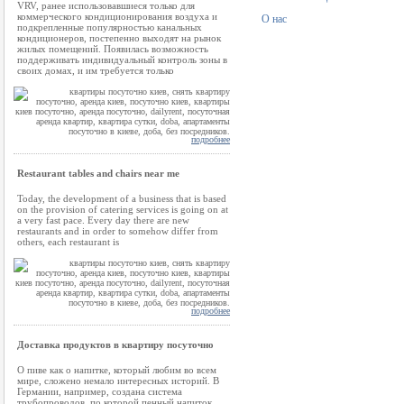
VRV, ранее использовавшиеся только для
коммерческого кондиционирования воздуха и
О нас
подкрепленные популярностью канальных
кондиционеров, постепенно выходят на рынок
жилых помещений. Появилась возможность
поддерживать индивидуальный контроль зоны в
своих домах, и им требуется только
подробнее
Restaurant tables and chairs near me
Today, the development of a business that is based
on the provision of catering services is going on at
a very fast pace. Every day there are new
restaurants and in order to somehow differ from
others, each restaurant is
подробнее
Доставка продуктов в квартиру посуточно
О пиве как о напитке, который любим во всем
мире, сложено немало интересных историй. В
Германии, например, создана система
трубопроводов, по которой пенный напиток