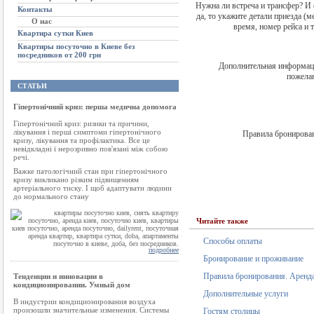
Нужна ли встреча и трансфер? И 
Контакты
да, то укажите детали приезда (м
О нас
время, номер рейса и т.
Квартира сутки Киев
Квартиры посуточно в Киеве без
посредников от 200 грн
Дополнительная информац
пожелан
СТАТЬИ
Гіпертонічний криз: перша медична допомога
Гіпертонічний криз: ризики та причини,
лікування і перші симптоми гіпертонічного
Правила бронирован
кризу, лікування та профілактика. Все це
невідкладні і нерозривно пов'язані між собою
речі.
Важке патологічний стан при гіпертонічного
кризу викликано різким підвищенням
артеріального тиску. І щоб адаптувати людини
до нормального стану
Читайте также
Способы оплаты
подробнее
Бронирование и проживание
Правила бронирования. Аренда
Тенденции и инновации в
кондиционировании. Умный дом
Дополнительные услуги
В индустрии кондиционирования воздуха
произошли значительные изменения. Системы
Гостям столицы