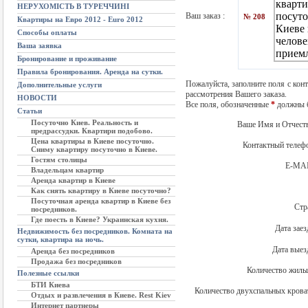
НЕРУХОМІСТЬ В ТУРЕЧЧИНІ
Ваш заказ :
№ 208
Квартиры на Евро 2012 - Euro 2012
Способы оплаты
Ваша заявка
Бронирование и проживание
Правила бронирования. Аренда на сутки.
Пожалуйста, заполните поля с кон
Дополнительные услуги
рассмотрения Вашего заказа.
НОВОСТИ
Все поля, обозначенные
*
должны б
Статьи
Посуточно Киев. Реальность и
Ваше Имя и Отчест
предрассудки. Квартири подобово.
Цена квартиры в Киеве посуточно.
Контактный теле
Сниму квартиру посуточно в Киеве.
Гостям столицы
E-MA
Владельцам квартир
Аренда квартир в Киеве
Как снять квартиру в Киеве посуточно?
Посуточная аренда квартир в Киеве без
Стр
посредников.
Где поесть в Киеве? Украинская кухня.
Дата зае
Недвижимость без посредников. Комната на
сутки, квартира на ночь.
Дата вые
Аренда без посредников
Продажа без посредников
Количество жильц
Полезные ссылки
БТИ Киева
Количество двухспальных кроват
Отдых и развлечения в Киеве. Rest Kiev
Интернет партнеры